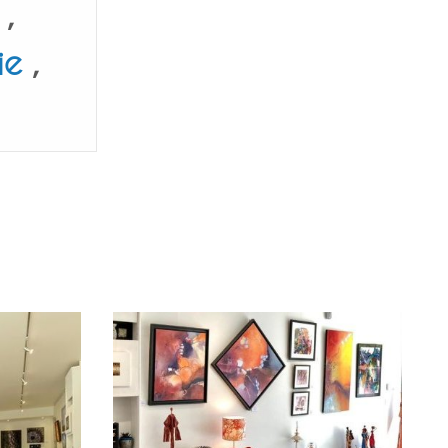
,
ie
,