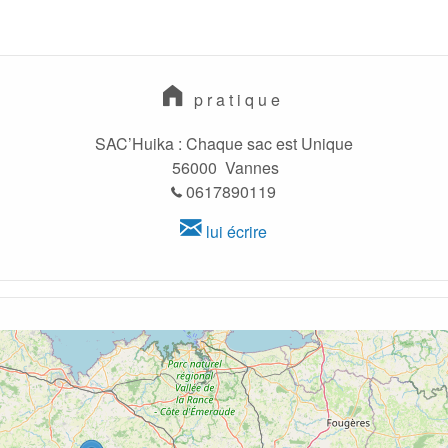
pratique
SAC’Huika : Chaque sac est Unique
56000 Vannes
0617890119
lui écrire