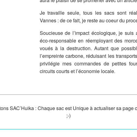
aura le plaisir de se promener avec un article
Je travaille seule, tous les sacs sont ré
Vannes : de ce fait, je reste au coeur du proc
Soucieuse de l’impact écologique, je suis
éco-responsable en réemployant des morce
voués à la destruction. Autant que possible
l’empreinte carbone, réduisant les transports
privilégie mes commandes de petites fourn
circuits courts et l’économie locale.
tons SAC’Huika : Chaque sac est Unique à actualiser sa page 
;-)