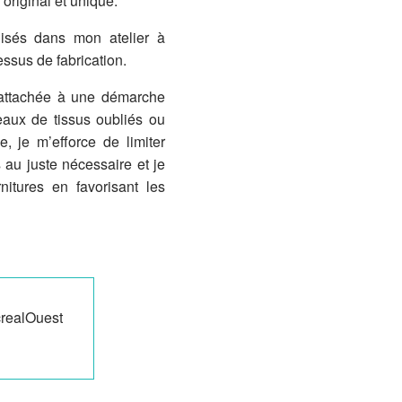
 original et unique.
alisés dans mon atelier à
essus de fabrication.
 attachée à une démarche
aux de tissus oubliés ou
, je m’efforce de limiter
 au juste nécessaire et je
itures en favorisant les
crealOuest