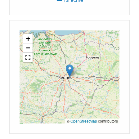
+
−
©
OpenStreetMap
contributors