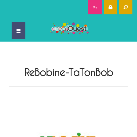
Rec
ReBobine-TaTonBob