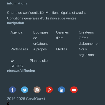
informations
Charte de confidentialité, Mentions légales et crédits
Conditions générales d’utilisation et de ventes
navigation
Agenda
Boutiques
Galeries
Créateurs
de
d’art
Offres
créateurs
d’abonnement
Partenaires
A propos
Médias
Nous
organisons
E-
Plan du site
SHOPS
réseaux/diffusion
Facebook
Twitter
Instagram
Pinterest
Linkedin
Youtube
2016-2026 CrealOuest