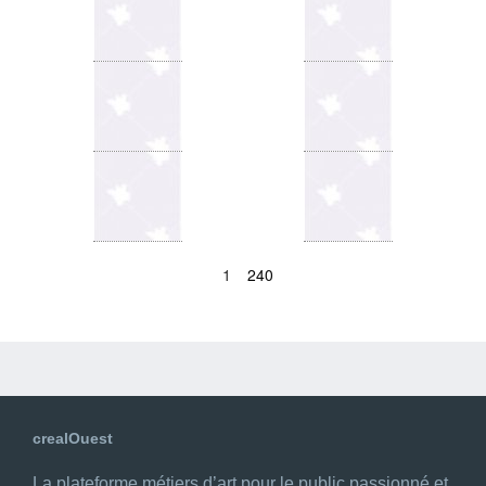
1
240
crealOuest
La plateforme métiers d’art pour le public passionné et