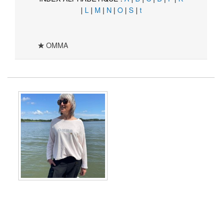
|
L
|
M
|
N
|
O
|
S
|
t
OMMA