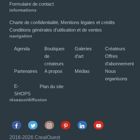
Formulaire de contact
informations
Charte de confidentialité, Mentions légales et crédits
Conditions générales d’utilisation et de ventes
navigation
Agenda
Boutiques
Galeries
Créateurs
de
d’art
Offres
créateurs
d’abonnement
Partenaires
A propos
Médias
Nous
organisons
E-
Plan du site
SHOPS
réseaux/diffusion
Facebook
Twitter
Instagram
Pinterest
Linkedin
Youtube
2016-2026 CrealOuest