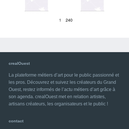
1
240
crealOuest
La plateforme métiers d’art pour le public passionné et
les pros. Découvrez et suivez les créateurs du Grand
Ouest, restez informés de l’actu métiers d’art grâce à
son agenda. crealOuest met en relation artistes,
artisans créateurs, les organisateurs et le public !
contact