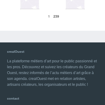
1
239
crealOuest
La plateforme métiers d’art pour le public passionné et
les pros. Découvrez et suivez les créateurs du Grand
Ouest, restez informés de l’actu métiers d’art grâce à
son agenda. crealOuest met en relation artistes,
artisans créateurs, les organisateurs et le public !
contact