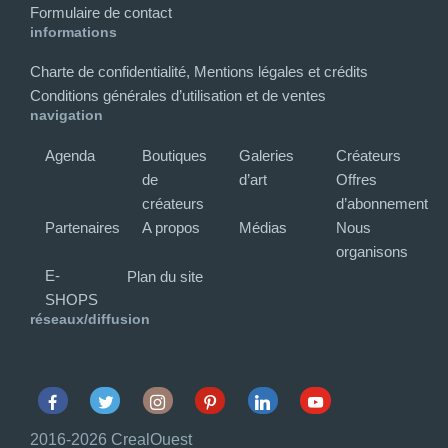
Formulaire de contact
informations
Charte de confidentialité, Mentions légales et crédits
Conditions générales d’utilisation et de ventes
navigation
Agenda
Boutiques
Galeries
Créateurs
de
d’art
Offres
créateurs
d’abonnement
Partenaires
A propos
Médias
Nous
organisons
E-
Plan du site
SHOPS
réseaux/diffusion
Facebook
Twitter
Instagram
Pinterest
Linkedin
Youtube
2016-2026 CrealOuest