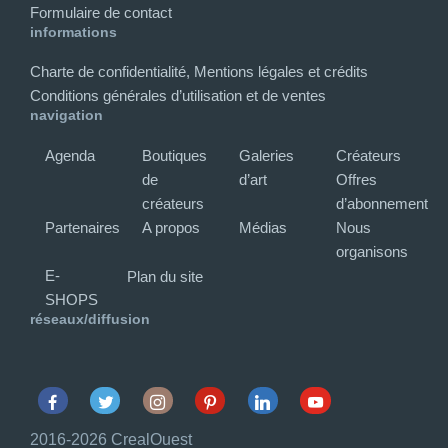
Formulaire de contact
informations
Charte de confidentialité, Mentions légales et crédits
Conditions générales d’utilisation et de ventes
navigation
Agenda
Boutiques
Galeries
Créateurs
de
d’art
Offres
créateurs
d’abonnement
Partenaires
A propos
Médias
Nous
organisons
E-
Plan du site
SHOPS
réseaux/diffusion
Facebook
Twitter
Instagram
Pinterest
Linkedin
Youtube
2016-2026 CrealOuest