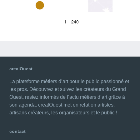
1
240
crealOuest
La plateforme métiers d’art pour le public passionné et
les pros. Découvrez et suivez les créateurs du Grand
Ouest, restez informés de l’actu métiers d’art grâce à
son agenda. crealOuest met en relation artistes,
artisans créateurs, les organisateurs et le public !
contact