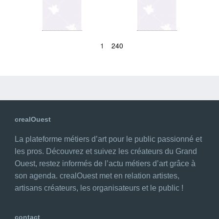
1
240
crealOuest
La plateforme métiers d’art pour le public passionné et
les pros. Découvrez et suivez les créateurs du Grand
Ouest, restez informés de l’actu métiers d’art grâce à
son agenda. crealOuest met en relation artistes,
artisans créateurs, les organisateurs et le public !
contact