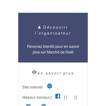
Découvrir
l’organisateur
Revenez bientôt pour en savoir
plus sur Marché de Noël
en savoir plus
(nouvelle fenêtre)
Site internet
Facebook (nouv
Etsy (nouvel
réseaux sociaux [
] [
] [