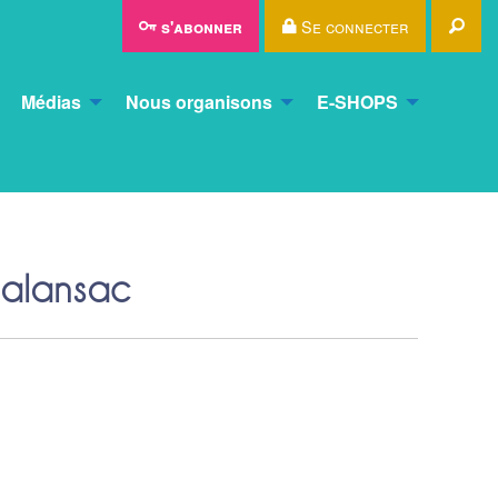
Rec
Se connecter
s'abonner
Médias
Nous organisons
E-SHOPS
alansac