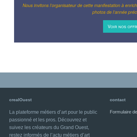
Nous invitons l’organisateur de cette manifestation à enric
photos de l’année préc
Voir nos off
crealOuest
contact
Formulaire de
La plateforme métiers d’art pour le public
passionné et les pros. Découvrez et
suivez les créateurs du Grand Ouest,
restez informés de l’actu métiers d’art