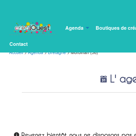
Agenda
Boutiques de cré
Contact
Accueil
>
Agenda
>
Bretagne
>
Morbihan (56)
L' ag
Revenez bientôt, nous ne disposons pas e