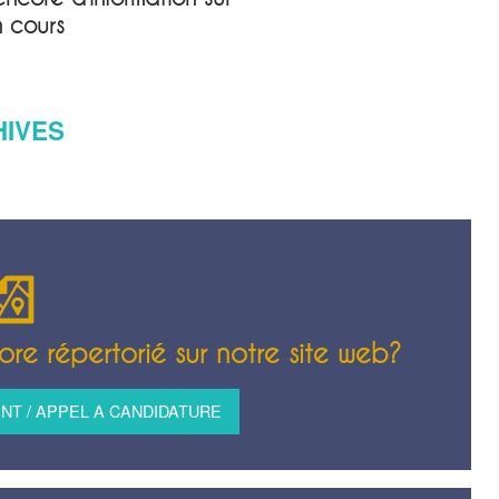
n cours
HIVES
re répertorié sur notre site web?
T / APPEL A CANDIDATURE