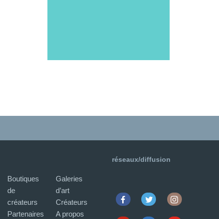
réseaux/diffusion
Boutiques
Galeries
de
d’art
créateurs
Créateurs
Partenaires
A propos
Facebook
Twitter
Instagram