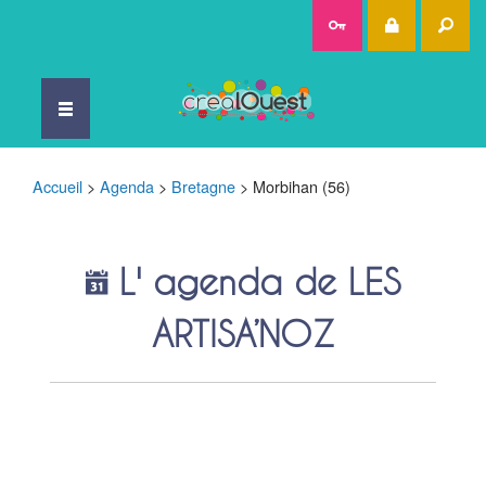
Rec
Accueil
>
Agenda
>
Bretagne
>
Morbihan (56)
L' agenda de LES
ARTISA’NOZ