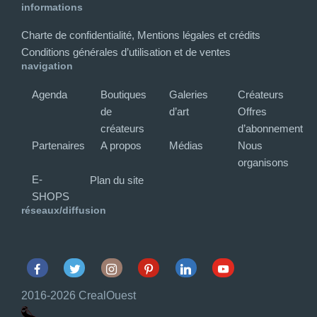
informations
Charte de confidentialité, Mentions légales et crédits
Conditions générales d’utilisation et de ventes
navigation
Agenda
Boutiques
Galeries
Créateurs
de
d’art
Offres
créateurs
d’abonnement
Partenaires
A propos
Médias
Nous
organisons
E-
Plan du site
SHOPS
réseaux/diffusion
Facebook
Twitter
Instagram
Pinterest
Linkedin
Youtube
2016-2026 CrealOuest