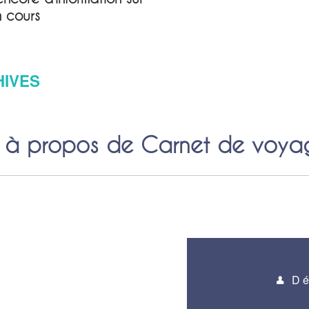
n cours
HIVES
à propos de Carnet de voya
Dé