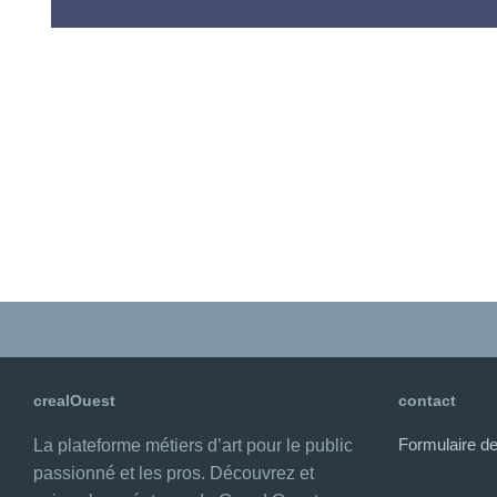
crealOuest
contact
Formulaire de
La plateforme métiers d’art pour le public
passionné et les pros. Découvrez et