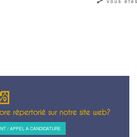
vous êtes
re répertorié sur notre site web?
T / APPEL A CANDIDATURE