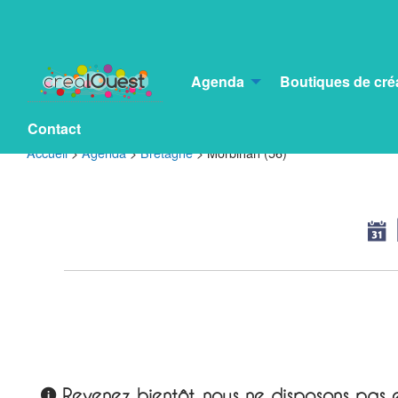
Agenda
Boutiques de cré
Contact
Accueil
>
Agenda
>
Bretagne
>
Morbihan (56)
Revenez bientôt, nous ne disposons pas e