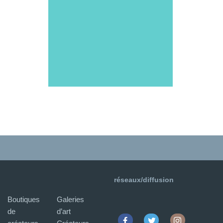
réseaux/diffusion
Boutiques
Galeries
de
d’art