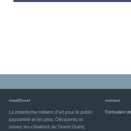
crealOuest
contact
Formulaire de
La plateforme métiers d’art pour le public
passionné et les pros. Découvrez et
suivez les créateurs du Grand Ouest,