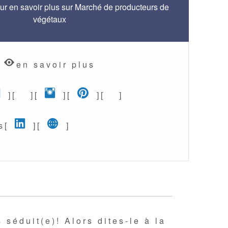
ur en savoir plus sur Marché de producteurs de
végétaux
en savoir plus
Facebook (nouvelle fenêtre)
Etsy (nouvelle fenêtre)
Instagram (nouvelle fenêtr
Pinterest (nouvelle fe
Google+ (nouvelle
] [
] [
] [
] [
]
LinkedIn (nouvelle fenêtre)
Site web pro (nouvelle fen
 [
] [
]
 séduit(e)! Alors dites-le à la