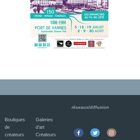
réseaux/diffusion
Boutiques
Galeries
de
d’art
créateurs
Créateurs