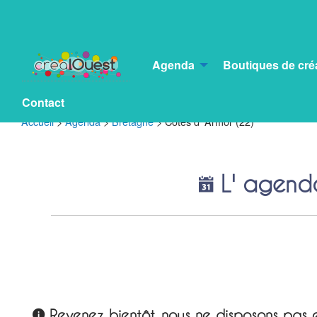
Agenda
Boutiques de cré
Contact
Accueil
>
Agenda
>
Bretagne
>
Côtes d’ Armor (22)
L' agend
Revenez bientôt, nous ne disposons pas e