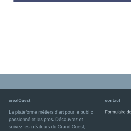
crealOuest
contact
Formulaire de
La plateforme métiers d’art pour le public
passionné et les pros. Découvrez et
suivez les créateurs du Grand Ouest,