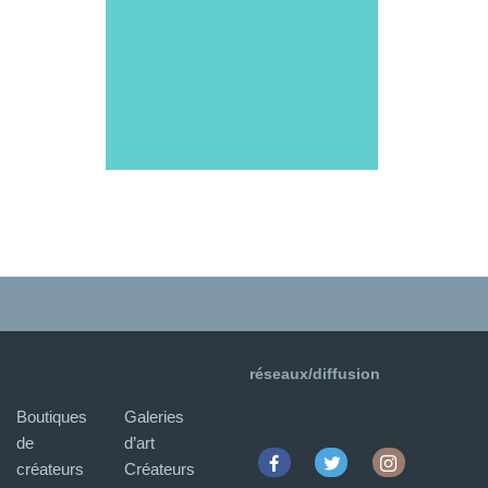
réseaux/diffusion
Boutiques
Galeries
de
d’art
créateurs
Créateurs