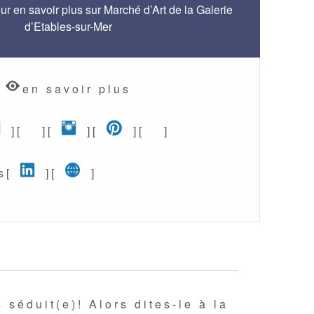
r en savoir plus sur Marché d’Art de la Galerie
d’Etables-sur-Mer
en savoir plus
Facebook (nouvelle fenêtre)
Etsy (nouvelle fenêtre)
Instagram (nouvelle fenêtr
Pinterest (nouvelle fe
Google+ (nouvelle
] [
] [
] [
] [
]
LinkedIn (nouvelle fenêtre)
Site web pro (nouvelle fen
 [
] [
]
 séduit(e)! Alors dites-le à la