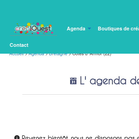
Agenda
Boutiques de cré
Contact
Accueil
>
Agenda
>
Bretagne
>
Côtes d’ Armor (22)
L' agenda de 
Revenez bientôt, nous ne disposons pas e