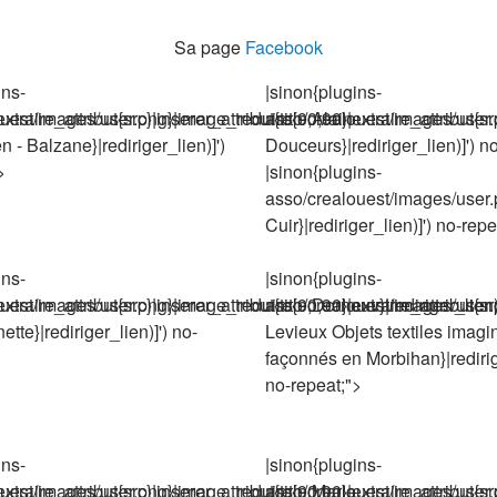
Sa page
Facebook
ins-
|sinon{plugins-
aire_attribut{src}|inserer_attribut{title,Alain
uest/images/user.png}|image_reduire{90,90}|extraire_attribut{src}
asso/crealouest/images/user.pn
 - Balzane}|rediriger_lien)]')
Douceurs}|rediriger_lien)]') n
>
|sinon{plugins-
asso/crealouest/images/user.pn
Cuir}|rediriger_lien)]') no-repe
ins-
|sinon{plugins-
ire_attribut{src}|inserer_attribut{title,Dorneuv}|rediriger_lien)
uest/images/user.png}|image_reduire{90,90}|extraire_attribut{src}
asso/crealouest/images/user.pn
tte}|rediriger_lien)]') no-
Levieux Objets textiles imagi
façonnés en Morbihan}|redirige
no-repeat;">
ins-
|sinon{plugins-
aire_attribut{src}|inserer_attribut{title,Marie
uest/images/user.png}|image_reduire{90,90}|extraire_attribut{src}
asso/crealouest/images/user.pn