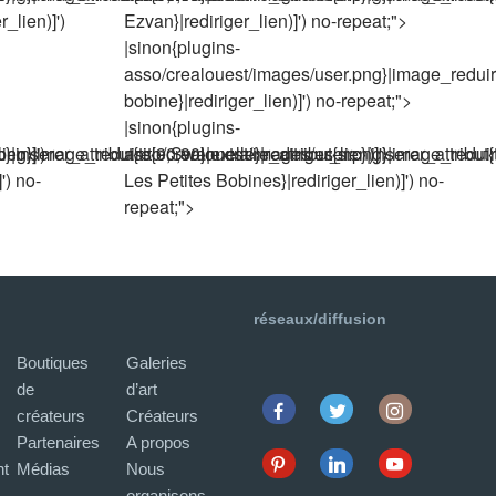
_lien)]')
Ezvan}|rediriger_lien)]') no-repeat;">
|sinon{plugins-
asso/crealouest/images/user.png}|image_reduire{9
bobine}|rediriger_lien)]') no-repeat;">
|sinon{plugins-
ien)]')
inserer_attribut{title,Swannelle}|rediriger_lien)]')
g}|image_reduire{90,90}|extraire_attribut{src}|inserer_attribut{t
asso/crealouest/images/user.png}|image_reduire{9
') no-
Les Petites Bobines}|rediriger_lien)]') no-
repeat;">
réseaux/diffusion
Boutiques
Galeries
de
d’art
créateurs
Créateurs
Partenaires
A propos
Facebook
Twitter
Instagram
t
Médias
Nous
organisons