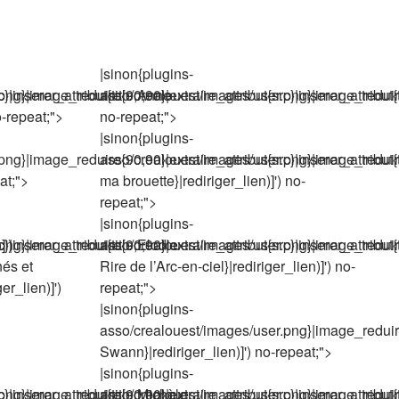
|sinon{plugins-
|inserer_attribut{title,Anne-
g}|image_reduire{90,90}|extraire_attribut{src}|inserer_attribut{t
asso/crealouest/images/user.png}|image_reduire{9
o-repeat;">
no-repeat;">
|sinon{plugins-
g}|image_reduire{90,90}|extraire_attribut{src}|inserer_attribut{
asso/crealouest/images/user.png}|image_reduire{9
at;">
ma brouette}|rediriger_lien)]') no-
repeat;">
|sinon{plugins-
]')
|inserer_attribut{title,Elodie
g}|image_reduire{90,90}|extraire_attribut{src}|inserer_attribut{t
asso/crealouest/images/user.png}|image_reduire{9
nés et
Rire de l’Arc-en-ciel}|rediriger_lien)]') no-
r_lien)]')
repeat;">
|sinon{plugins-
asso/crealouest/images/user.png}|image_reduire{90
Swann}|rediriger_lien)]') no-repeat;">
|sinon{plugins-
|inserer_attribut{title,Michèle
g}|image_reduire{90,90}|extraire_attribut{src}|inserer_attribut{
asso/crealouest/images/user.png}|image_reduire{90