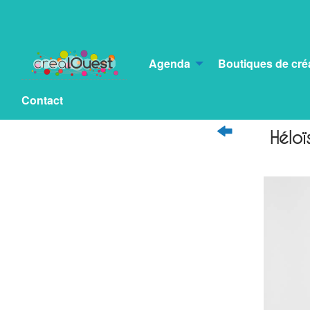
Agenda
Boutiques de cré
Accueil
>
A propos
>
Les témoignages
Contact
Héloï