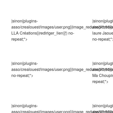
|sinon{plugins-
|sinon{plug
asso/crealouest/images/user.png}|image_reduire{90,90}|extr
asso/crealo
LLA Créations}|rediriger_lien)]') no-
laure Jaouen
repeat;">
no-repeat;"
|sinon{plugins-
|sinon{plug
asso/crealouest/images/user.png}|image_reduire{90,90}|extra
asso/crealo
no-repeat;">
Ma Choupine
repeat;">
|sinon{plugins-
|sinon{plug
asso/crealouest/images/user.png}|image_reduire{90,90}|extr
asso/crealo