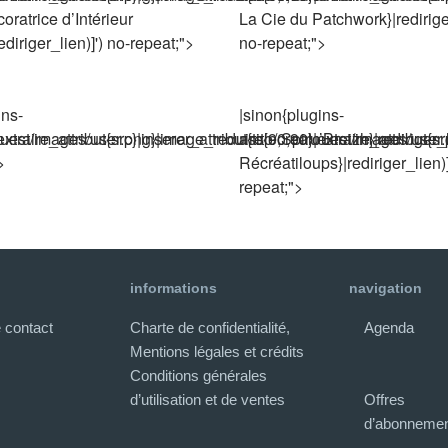
oratrice d’Intérieur
La Cie du Patchwork}|rediriger
diriger_lien)]') no-repeat;">
no-repeat;">
ins-
|sinon{plugins-
ire_attribut{src}|inserer_attribut{title,Spiru’Breizh}|rediriger_l
est/images/user.png}|image_reduire{90,90}|extraire_attribut{src}|
asso/crealouest/images/user.pn
>
Récréatiloups}|rediriger_lien)]
repeat;">
informations
navigation
 contact
Charte de confidentialité,
Agenda
Mentions légales et crédits
Conditions générales
d’utilisation et de ventes
Offres
d’abonnemen