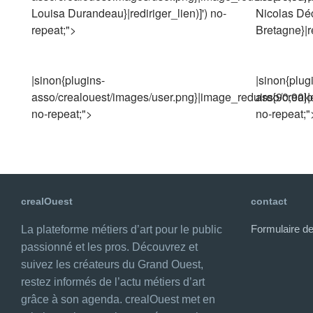
Louisa Durandeau}|rediriger_lien)]') no-
Nicolas Déc
repeat;">
Bretagne}|re
|sinon{plugins-
|sinon{plug
asso/crealouest/images/user.png}|image_reduire{90,90}|extra
asso/crealou
no-repeat;">
no-repeat;"
crealOuest
contact
Formulaire de
La plateforme métiers d’art pour le public
passionné et les pros. Découvrez et
suivez les créateurs du Grand Ouest,
restez informés de l’actu métiers d’art
grâce à son agenda. crealOuest met en