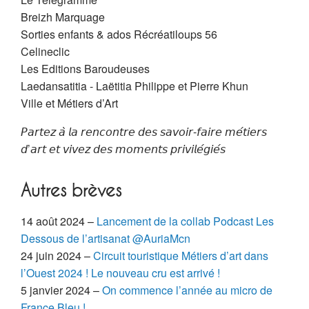
Breizh Marquage
Sorties enfants & ados Récréatiloups 56
Celineclic
Les Editions Baroudeuses
Laedansatitia - Laëtitia Philippe et Pierre Khun
Ville et Métiers d’Art
𝘗𝘢𝘳𝘵𝘦𝘻 𝘢̀ 𝘭𝘢 𝘳𝘦𝘯𝘤𝘰𝘯𝘵𝘳𝘦 𝘥𝘦𝘴 𝘴𝘢𝘷𝘰𝘪𝘳-𝘧𝘢𝘪𝘳𝘦 𝘮𝘦́𝘵𝘪𝘦𝘳𝘴
𝘥’𝘢𝘳𝘵 𝘦𝘵 𝘷𝘪𝘷𝘦𝘻 𝘥𝘦𝘴 𝘮𝘰𝘮𝘦𝘯𝘵𝘴 𝘱𝘳𝘪𝘷𝘪𝘭𝘦́𝘨𝘪𝘦́𝘴
Autres brèves
14 août 2024 –
Lancement de la collab Podcast Les
Dessous de l’artisanat @AuriaMcn
24 juin 2024 –
Circuit touristique Métiers d’art dans
l’Ouest 2024 ! Le nouveau cru est arrivé !
5 janvier 2024 –
On commence l’année au micro de
France Bleu !