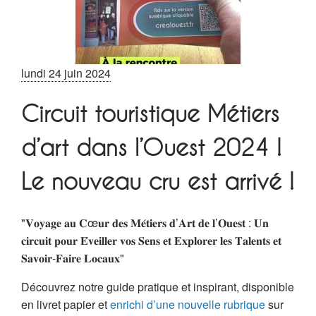
lundi 24 juin 2024
Circuit touristique Métiers
d’art dans l’Ouest 2024 !
Le nouveau cru est arrivé !
"𝐕𝐨𝐲𝐚𝐠𝐞 𝐚𝐮 𝐂œ𝐮𝐫 𝐝𝐞𝐬 𝐌𝐞́𝐭𝐢𝐞𝐫𝐬 𝐝’𝐀𝐫𝐭 𝐝𝐞 𝐥’𝐎𝐮𝐞𝐬𝐭 : 𝐔𝐧
𝐜𝐢𝐫𝐜𝐮𝐢𝐭 𝐩𝐨𝐮𝐫 𝐄́𝐯𝐞𝐢𝐥𝐥𝐞𝐫 𝐯𝐨𝐬 𝐒𝐞𝐧𝐬 𝐞𝐭 𝐄𝐱𝐩𝐥𝐨𝐫𝐞𝐫 𝐥𝐞𝐬 𝐓𝐚𝐥𝐞𝐧𝐭𝐬 𝐞𝐭
𝐒𝐚𝐯𝐨𝐢𝐫-𝐅𝐚𝐢𝐫𝐞 𝐋𝐨𝐜𝐚𝐮𝐱"
Découvrez notre guide pratique et inspirant, disponible
en livret papier et
enrichi d’une nouvelle rubrique
sur