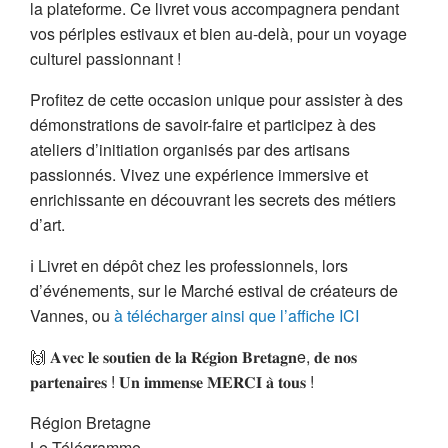
la plateforme. Ce livret vous accompagnera pendant
vos périples estivaux et bien au-delà, pour un voyage
culturel passionnant !
Profitez de cette occasion unique pour assister à des
démonstrations de savoir-faire et participez à des
ateliers d’initiation organisés par des artisans
passionnés. Vivez une expérience immersive et
enrichissante en découvrant les secrets des métiers
d’art.
ℹ Livret en dépôt chez les professionnels, lors
d’événements, sur le Marché estival de créateurs de
Vannes, ou
à télécharger ainsi que l’affiche ICI
🙌 𝐀𝐯𝐞𝐜 𝐥𝐞 𝐬𝐨𝐮𝐭𝐢𝐞𝐧 𝐝𝐞 𝐥𝐚 𝐑𝐞́𝐠𝐢𝐨𝐧 𝐁𝐫𝐞𝐭𝐚𝐠𝐧e, 𝐝𝐞 𝐧𝐨𝐬
𝐩𝐚𝐫𝐭𝐞𝐧𝐚𝐢𝐫𝐞𝐬 ! 𝐔𝐧 𝐢𝐦𝐦𝐞𝐧𝐬𝐞 𝐌𝐄𝐑𝐂𝐈 𝐚̀ 𝐭𝐨𝐮𝐬 !
Région Bretagne
Le Télégramme