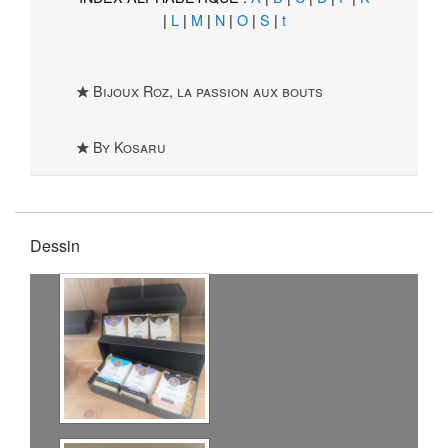
|
L
|
M
|
N
|
O
|
S
|
t
Bijoux Roz, la passion aux bouts
By Kosaru
Dessin