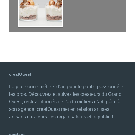
crealOuest
La plateforme métiers d’art pour le public passionné et
les pros. Découvrez et suivez les créateurs du Grand
Ouest, restez informés de l’actu métiers d’art grâce à
son agenda. crealOuest met en relation artistes,
artisans créateurs, les organisateurs et le public !
contact