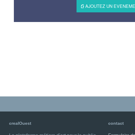
AJOUTEZ UN EVENEMEN
crealOuest
contact