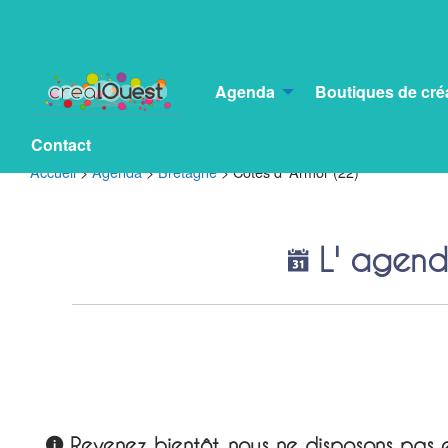
Agenda
Boutiques de cré
Contact
Accueil
>
Agenda
>
Bretagne
>
Côtes d’ Armor (22)
L' agend
Revenez bientôt, nous ne disposons pas e