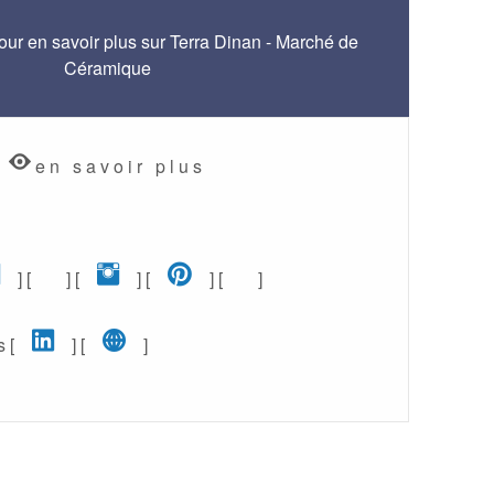
ur en savoir plus sur Terra Dinan - Marché de
Céramique
en savoir plus
ouvelle fenêtre)
Facebook (nouvelle fenêtre)
Etsy (nouvelle fenêtre)
Instagram (nouvelle fenêtr
Pinterest (nouvelle fe
Google+ (nouvelle
] [
] [
] [
] [
]
LinkedIn (nouvelle fenêtre)
Site web pro (nouvelle fen
 [
] [
]